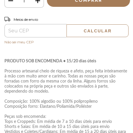
ALTERAR CEP
Entregas para o CEP:
Meios de envio
CALCULAR
Não sei meu CEP
PRODUTO SOB ENCOMENDA • 15/20 dias úteis
Processo artesanal cheio de riqueza e afeto, peça feita inteiramente
à mão com muito amor e carinho. Todas as nossas peças são
forradas com forro da mesma cor da linha. Alguns forros são
colocados na própria peça e outros são enviados à parte,
dependendo do modelo.
Composição: 100% algodão ou 100% polipropileno
Composição forro: Elastano/Poliamida/Poliéster
Peças sob encomenda:
Tops e Croppeds: Em média de 7 a 10 dias úteis para envio
Shorts e Saias: Em média de 10 a 15 dias úteis para envio
Vestidos e Coletes/Cardigans: Em média de 15 a 20 dias úteis para