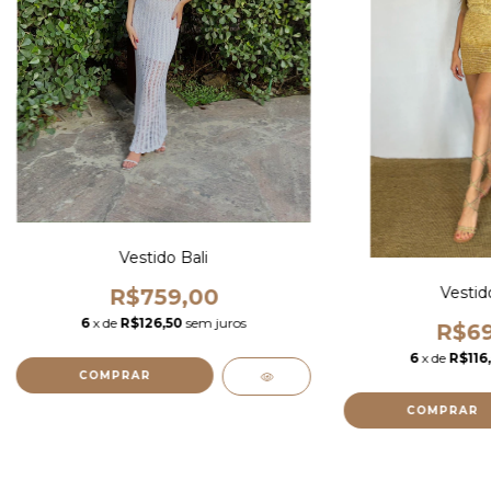
Vestido Bali
Vestid
R$759,00
6
x de
R$126,50
sem juros
R$69
6
x de
R$116
COMPRAR
COMPRAR