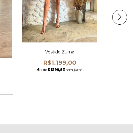
Vestido Zuma
R$1.199,00
V
6
x de
R$199,83
sem juros
R
6
x de