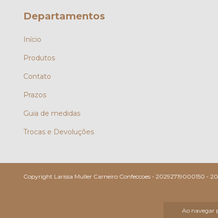
Departamentos
Início
Produtos
Contato
Prazos
Guia de medidas
Trocas e Devoluções
Copyright Larissa Muller Carneiro Confeccoes - 20292719000150 - 2026
Ao navegar p