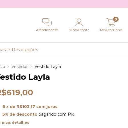
0
Atendimento
Minha conta
Meu carrinho
cas e Devoluções
cio
>
Vestidos
>
Vestido Layla
estido Layla
R$619,00
6
x de
R$103,17
sem juros
5% de desconto
pagando com Pix
r mais detalhes