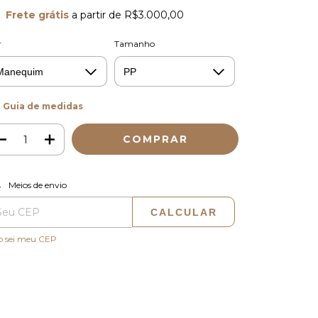
Frete grátis
a partir de
R$3.000,00
r
Tamanho
Guia de medidas
ALTERAR CEP
regas para o CEP:
Meios de envio
CALCULAR
o sei meu CEP