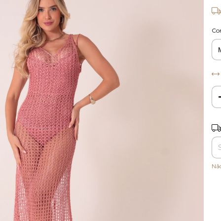
Co
Ent
Nã