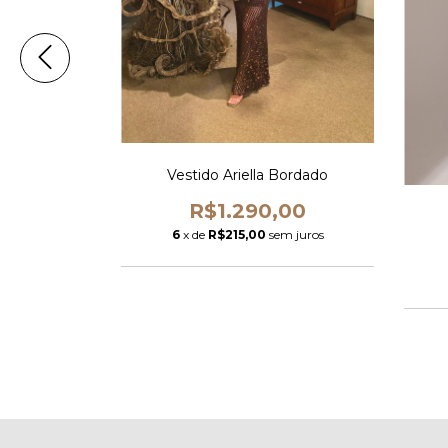
ella
Vestido Ariella Bordado
00
R$1.290,00
m juros
6
x de
R$215,00
sem juros