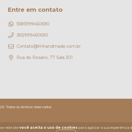
Entre em contato
5585999460690
(85)999460690
Contato@lmhandmade.com.br
Rua do Rosário, 77 Sala 301
. Todos os direitos reservados.
or este site
você aceita o uso de cookies
para agilizar a sua experiência