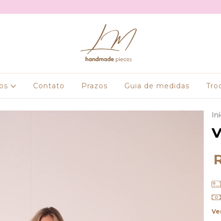
tos
Contato
Prazos
Guia de medidas
Tro
Iní
V
Ve