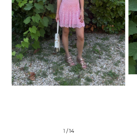
1
/
14