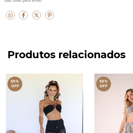
dias úteis para envio
Produtos relacionados
50
%
50
%
OFF
OFF