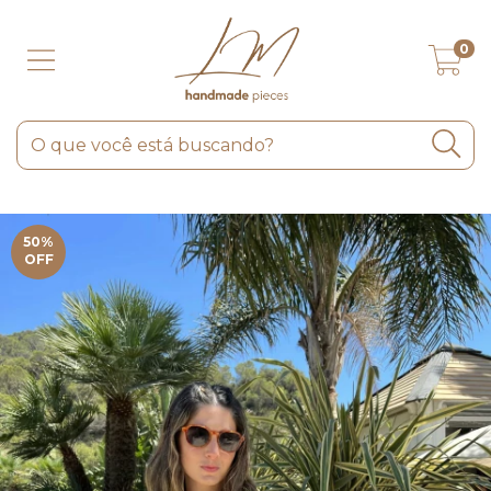
0
50
%
OFF