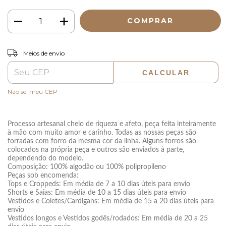
ALTERAR CEP
Entregas para o CEP:
Meios de envio
CALCULAR
Não sei meu CEP
Processo artesanal cheio de riqueza e afeto, peça feita inteiramente
à mão com muito amor e carinho. Todas as nossas peças são
forradas com forro da mesma cor da linha. Alguns forros são
colocados na própria peça e outros são enviados à parte,
dependendo do modelo.
Composição: 100% algodão ou 100% polipropileno
Peças sob encomenda:
Tops e Croppeds: Em média de 7 a 10 dias úteis para envio
Shorts e Saias: Em média de 10 a 15 dias úteis para envio
Vestidos e Coletes/Cardigans: Em média de 15 a 20 dias úteis para
envio
Vestidos longos e Vestidos godês/rodados: Em média de 20 a 25