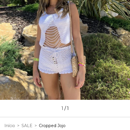
1
/
1
Início
>
SALE
>
Cropped Jojo