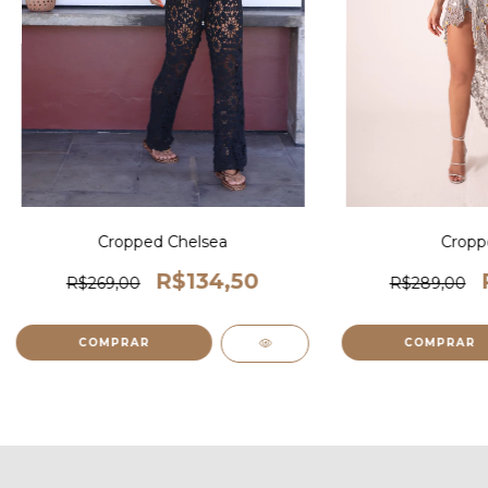
Cropped Chelsea
Croppe
R$134,50
R$269,00
R$289,00
COMPRAR
COMPRAR