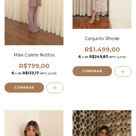
Conjunto Rhode
R$1.499,00
Máxi Colete Nottos
6
x de
R$249,83
sem juros
R$799,00
COMPRAR
6
x de
R$133,17
sem juros
COMPRAR