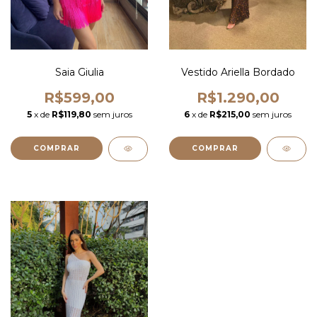
Saia Giulia
Vestido Ariella Bordado
R$599,00
R$1.290,00
5
x de
R$119,80
sem juros
6
x de
R$215,00
sem juros
COMPRAR
COMPRAR